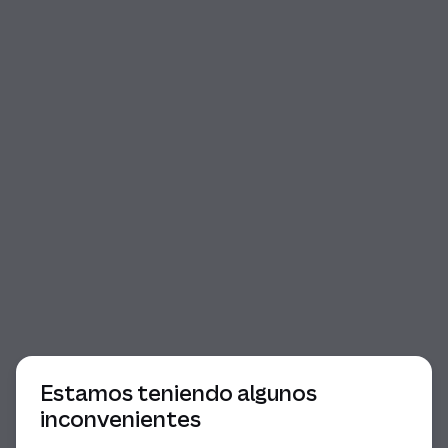
Comienzo del diálogo
Estamos teniendo algunos
inconvenientes